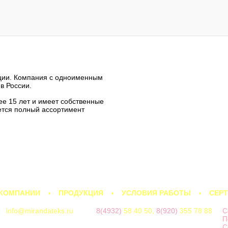
рции. Компания с одноименным
в России.
е 15 лет и имеет собственные
ается полный ассортимент
 КОМПАНИИ
ПРОДУКЦИЯ
УСЛОВИЯ РАБОТЫ
СЕР
info@mirandateks.ru
8(4932)
58 40 50,
8(920)
355 78 88
С
П
С